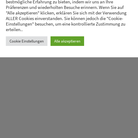
bestmögliche Erfahrung zu bieten, indem wir uns an Ihre
Präferenzen und wiederholten Besuche erinnern. Wenn Sie auf
"Alle akzeptieren" klicken, erklären Sie sich mit der Verwendung
ALLER Cookies einverstanden. Sie können jedoch die "Cookie-
Einstellungen" besuchen, um eine kontrollierte Zustimmung zu
erteilen..
stexte | Textbüro Annette Scholz | Friedrichswall 16 | 45276 Essen
Cookie Einstellungen
Alle akzeptieren
Impressum
Datenschutzerklärung
Kontakt